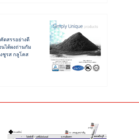
คัดสรรอย่างดี
นได้ผงถ่านกัม
งชูรส กลูโคส