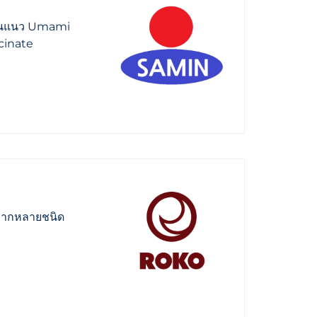
์ชันแนว Umami
ccinate
ลากหลายชนิด